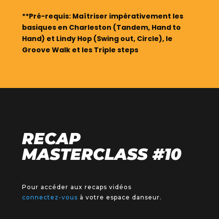
**Pré-requis: Maîtriser impérativement les
basiques en Charleston (Tandem, Hand to
Hand) et Lindy Hop (Swing out, Circle), le
Groove Walk et les Triple steps
RECAP
MASTERCLASS #10
Pour accéder aux recaps vidéos
connectez-vous
à votre espace danseur.