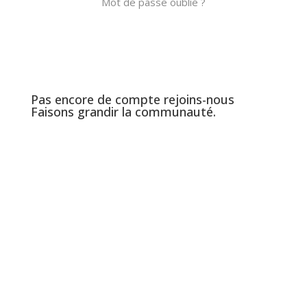
Mot de passe oublié ?
Créer un Compte Danseur
Pas encore de compte rejoins-nous
Faisons grandir la communauté.
Créer mon compte